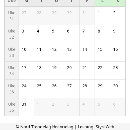
Uke
M
T
O
T
F
L
S
Uke
27
28
29
30
31
1
2
31
Uke
3
4
5
6
7
8
9
32
Uke
10
11
12
13
14
15
16
33
Uke
17
18
19
20
21
22
23
34
Uke
24
25
26
27
28
29
30
35
Uke
31
1
2
3
4
5
6
36
© Nord Trøndelag Historielag | Løsning:
StyreWeb